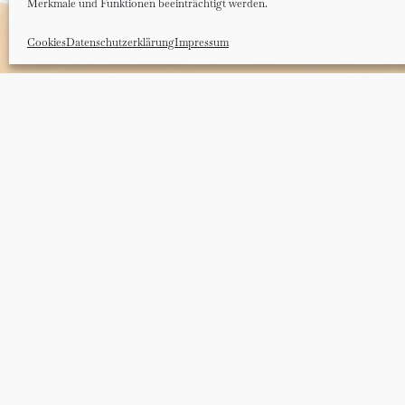
Merkmale und Funktionen beeinträchtigt werden.
Cookies
Datenschutzerklärung
Impressum
Dein
Brauchst du Unterstüt
der dir den Weg weist o
WEG
Pfad schubst? Du traust
so recht, ob das hier die
Probiere es kostenlos a
Nichtgefallen, widerrufe
Tage. Also, was hast du
© 2022 Dein Weg