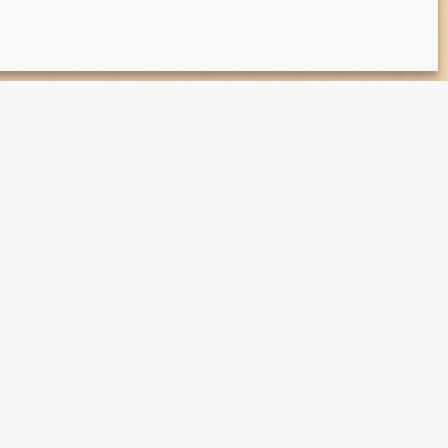
ntierung
Widerrufsrecht
e
Datenschutzerklärung
 uns
AGB & Kundeninformationen
l
Cookies
akt
Impressum