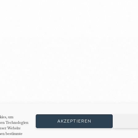
kies, um
AKZEPTIEREN
esen Technologien
ieser Website
nnen bestimmte