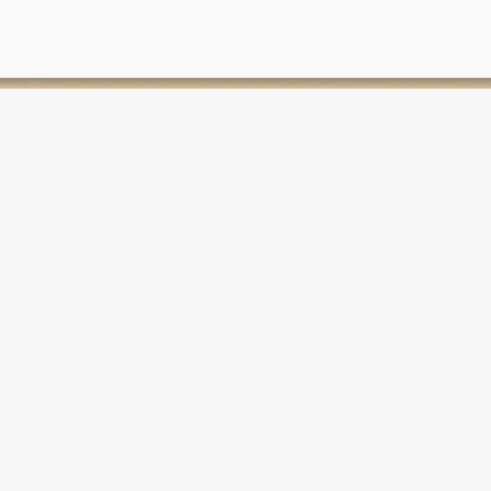
zung auf deinem Weg, jemanden
Orie
der dich zurück auf den richtigen
Kurs
 dich nicht und weißt auch nicht
 richtige Adresse für dich ist?
Über
us oder buche den Kurs und bei
Profi
 ihn innerhalb der ersten 14
Kont
 zu verlieren? Genau. Trau dich!