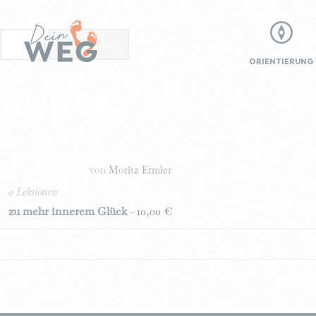
Alle
Empfohlen
ORIENTIERUNG
KURSE
deinweg
von
Moritz Ermler
0 Lektionen
zu mehr innerem Glück
-
10,00
€