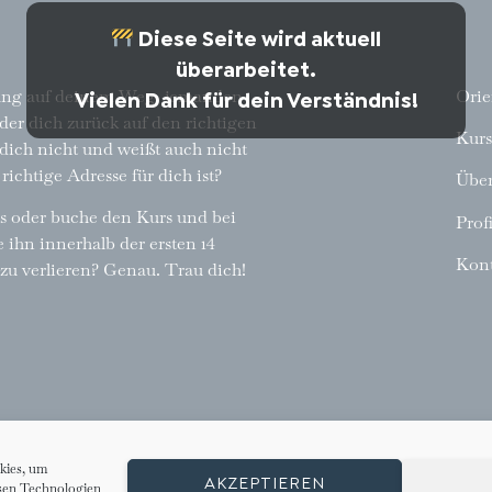
Diese Seite wird aktuell
überarbeitet.
zung auf deinem Weg, jemanden
Orie
Vielen Dank für dein Verständnis!
der dich zurück auf den richtigen
Kurs
 dich nicht und weißt auch nicht
 richtige Adresse für dich ist?
Über
us oder buche den Kurs und bei
Profi
 ihn innerhalb der ersten 14
Kont
 zu verlieren? Genau. Trau dich!
kies, um
AKZEPTIEREN
esen Technologien